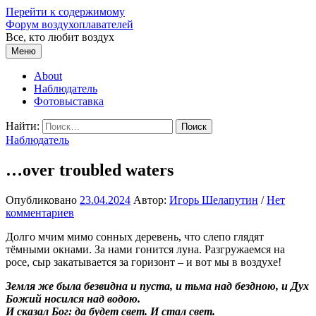
Перейти к содержимому
Форум воздухоплавателей
Все, кто любит воздух
Меню
About
Наблюдатель
Фотовыставка
Найти:
Наблюдатель
…over troubled waters
Опубликовано
23.04.2024
Автор:
Игорь Шелапутин
/
Нет
комментариев
Долго мчим мимо сонных деревень, что слепо глядят
тёмными окнами. За нами гонится луна. Разгружаемся на
росе, сыр закатывается за горизонт – и вот мы в воздухе!
Земля же была безвидна и пуста, и тьма над бездною, и Дух
Божий носился над водою.
И сказал Бог: да будет свет. И стал свет.