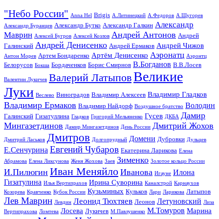
"Небо России"
Brigis
Anna Hel
А.Литинецкий
А.Федоров
А.Щугорев
Александр
Александр Бутко
Александр Галкин
Александр Буранцев
Андрей Антонов
Маврин
Андрей
Алексей Бугров
Алексей Козлов
Андрей Денисенко
Андрей Чижов
Галинский
Андрей Ермаков
Аэронатц
Артём Денисенко
Артем Бондаренко
Антон Морев
Аэронтц
В.Богданов
Белорусов
Бордаченков
Борис Смирнов
В.В.Лосев
Бокша
Великие
Валерий Латыпов
Валентин Лукичев
Луки
Владимир Гладков
Виноградов
Владимир Алексеев
Веслево
Владимир Ермаков
Володин
Владимир Найдорф
Воздушное братство
Дамир
Гусев
Галинский
Гизатуллина
Гладков
Григорий Мельяненко
ДКБА
Мингазетдинов
Дмитрий Жохов
Дамир Мингазетдинов
День России
Дмитров
Домени
Дубровки
Дмитрий Ласьков
Долгопрудный
Дульцев
Евгений Чубаров
Е.Сенчурина
Екатерина Ларикова
Елена
Зименко
Абрамова
Елена Ликсунова
Женя Жохова
Заев
Золотое кольцо России
Иван Меняйло
И.Пилюгин
Иванова
Илона
Игауне
Гизатулина
Ирина Суворина
Илья Вертипрахов
Каналстрой
Карнаухов
Кузьминых
Кульков
Латыпов
Козорева
Кравченко
Кубок России
Лари
Ларикова
Лев Маврин
Леонид Тюхтяев
Летуновский
Леонов
Левдин
Лиза
М.Томуров
Лосева
Марина
Лукичев
Вертипрахова
Ломтева
М.Павлушенко