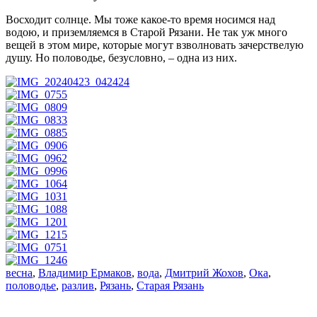
Восходит солнце. Мы тоже какое-то время носимся над
водою, и приземляемся в Старой Рязани. Не так уж много
вещей в этом мире, которые могут взволновать зачерствелую
душу. Но половодье, безусловно, – одна из них.
весна
,
Владимир Ермаков
,
вода
,
Дмитрий Жохов
,
Ока
,
половодье
,
разлив
,
Рязань
,
Старая Рязань