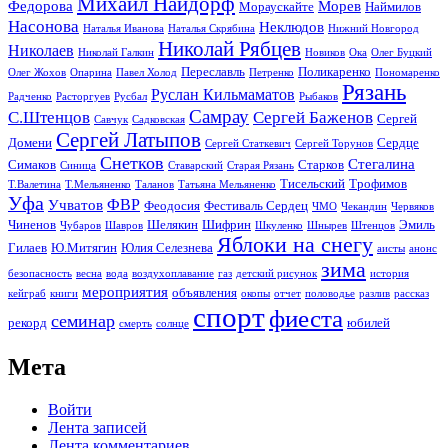
Михаил Найдорф
Федорова
Морев
Мораускайте
Наймилов
Насонова
Неклюдов
Наталья Иванова
Наталья Скрябина
Нижний Новгород
Николай Рябцев
Николаев
Николай Галкин
Новиков
Ока
Олег Буцкий
Переславль
Поликаренко
Олег Жохов
Опарина
Павел Холод
Петренко
Пономаренко
Рязань
Руслан Кильмаматов
Радченко
Расторгуев
Русбал
Рыбаков
Самрау
С.Штенцов
Сергей Баженов
Сергей
Савчук
Садковская
Сергей Латыпов
Домени
Сердце
Сергей Статкевич
Сергей Торунов
Снетков
Стегалина
Симаков
Старков
Синица
Ставарский
Старая Рязань
Тисельский
Трофимов
Т.Валетина
Т.Мельяненко
Таланов
Татьяна Мельяненко
Уфа
ФВР
Учватов
Феодосия
Фестиваль Сердец
ЧМО
Чекандин
Червяков
Чиненов
Шелякин
Шифрин
Эмиль
Чубаров
Шавров
Шкуленко
Шнырев
Штенцов
Яблоки на снегу
Гилаев
Ю.Митягин
Юлия Селезнева
аисты
анонс
зима
безопасность
весна
вода
воздухоплавание
газ
детский рисунок
история
мероприятия
объявления
кейграб
книги
окопы
отчет
половодье
разлив
рассказ
спорт
фиеста
семинар
рекорд
юбилей
смерть
солнце
Мета
Войти
Лента записей
Лента комментариев