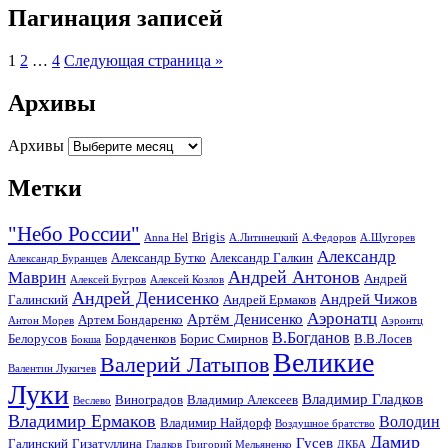
Пагинация записей
1
2
…
4
Следующая страница »
Архивы
Архивы
Метки
"Небо России"
Brigis
Anna Hel
А.Литинецкий
А.Федоров
А.Щугорев
Александр
Александр Бутко
Александр Галкин
Александр Буранцев
Андрей Антонов
Маврин
Андрей
Алексей Бугров
Алексей Козлов
Андрей Денисенко
Андрей Чижов
Галинский
Андрей Ермаков
Аэронатц
Артём Денисенко
Артем Бондаренко
Антон Морев
Аэронтц
В.Богданов
Белорусов
Бордаченков
Борис Смирнов
В.В.Лосев
Бокша
Великие
Валерий Латыпов
Валентин Лукичев
Луки
Владимир Гладков
Виноградов
Владимир Алексеев
Веслево
Владимир Ермаков
Володин
Владимир Найдорф
Воздушное братство
Дамир
Гусев
Галинский
Гизатуллина
Гладков
Григорий Мельяненко
ДКБА