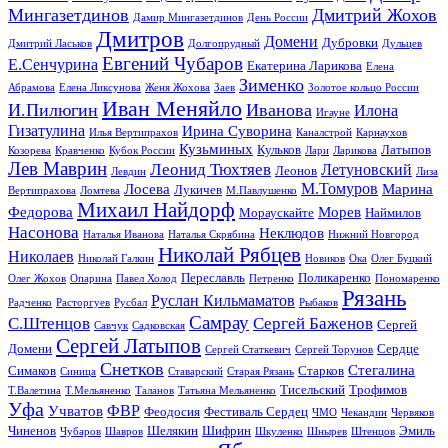
Мингазетдинов
Дмитрий Жохов
Дамир Мингазетдинов
День России
Дмитров
Домени
Дубровки
Дмитрий Ласьков
Долгопрудный
Дульцев
Евгений Чубаров
Е.Сенчурина
Екатерина Ларикова
Елена
Зименко
Абрамова
Елена Ликсунова
Женя Жохова
Заев
Золотое кольцо России
Иван Меняйло
И.Пилюгин
Иванова
Илона
Игауне
Гизатулина
Ирина Суворина
Илья Вертипрахов
Каналстрой
Карнаухов
Кузьминых
Кульков
Латыпов
Козорева
Кравченко
Кубок России
Лари
Ларикова
Лев Маврин
Леонид Тюхтяев
Летуновский
Леонов
Левдин
Лиза
М.Томуров
Лосева
Марина
Лукичев
Вертипрахова
Ломтева
М.Павлушенко
Михаил Найдорф
Федорова
Морев
Мораускайте
Наймилов
Насонова
Неклюдов
Наталья Иванова
Наталья Скрябина
Нижний Новгород
Николай Рябцев
Николаев
Николай Галкин
Новиков
Ока
Олег Буцкий
Переславль
Поликаренко
Олег Жохов
Опарина
Павел Холод
Петренко
Пономаренко
Рязань
Руслан Кильмаматов
Радченко
Расторгуев
Русбал
Рыбаков
Самрау
С.Штенцов
Сергей Баженов
Сергей
Савчук
Садковская
Сергей Латыпов
Домени
Сердце
Сергей Статкевич
Сергей Торунов
Снетков
Стегалина
Симаков
Старков
Синица
Ставарский
Старая Рязань
Тисельский
Трофимов
Т.Валетина
Т.Мельяненко
Таланов
Татьяна Мельяненко
Уфа
ФВР
Учватов
Феодосия
Фестиваль Сердец
ЧМО
Чекандин
Червяков
Чиненов
Шелякин
Шифрин
Эмиль
Чубаров
Шавров
Шкуленко
Шнырев
Штенцов