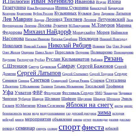
Иван Меняйло
И.Пилюгин
Иванова
Илона
Игауне
Гизатулина
Ирина Суворина
Илья Вертипрахов
Каналстрой
Карнаухов
Кузьминых
Кульков
Латыпов
Козорева
Кравченко
Кубок России
Лари
Ларикова
Лев Маврин
Леонид Тюхтяев
Летуновский
Леонов
Левдин
Лиза
М.Томуров
Лосева
Марина
Лукичев
Вертипрахова
Ломтева
М.Павлушенко
Михаил Найдорф
Федорова
Морев
Мораускайте
Наймилов
Насонова
Неклюдов
Наталья Иванова
Наталья Скрябина
Нижний Новгород
Николай Рябцев
Николаев
Николай Галкин
Новиков
Ока
Олег Буцкий
Переславль
Поликаренко
Олег Жохов
Опарина
Павел Холод
Петренко
Пономаренко
Рязань
Руслан Кильмаматов
Радченко
Расторгуев
Русбал
Рыбаков
Самрау
С.Штенцов
Сергей Баженов
Сергей
Савчук
Садковская
Сергей Латыпов
Домени
Сердце
Сергей Статкевич
Сергей Торунов
Снетков
Стегалина
Симаков
Старков
Синица
Ставарский
Старая Рязань
Тисельский
Трофимов
Т.Валетина
Т.Мельяненко
Таланов
Татьяна Мельяненко
Уфа
ФВР
Учватов
Феодосия
Фестиваль Сердец
ЧМО
Чекандин
Червяков
Чиненов
Шелякин
Шифрин
Эмиль
Чубаров
Шавров
Шкуленко
Шнырев
Штенцов
Яблоки на снегу
Гилаев
Ю.Митягин
Юлия Селезнева
аисты
анонс
зима
безопасность
весна
вода
воздухоплавание
газ
детский рисунок
история
мероприятия
объявления
кейграб
книги
окопы
отчет
половодье
разлив
рассказ
спорт
фиеста
семинар
рекорд
юбилей
смерть
солнце