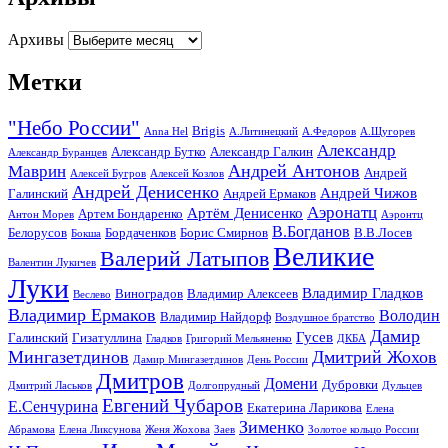
Архивы
Метки
"Небо России"
Brigis
Anna Hel
А.Литинецкий
А.Федоров
А.Щугорев
Александр
Александр Бутко
Александр Галкин
Александр Буранцев
Андрей Антонов
Маврин
Андрей
Алексей Бугров
Алексей Козлов
Андрей Денисенко
Андрей Чижов
Галинский
Андрей Ермаков
Аэронатц
Артём Денисенко
Артем Бондаренко
Антон Морев
Аэронтц
В.Богданов
Белорусов
Бордаченков
Борис Смирнов
В.В.Лосев
Бокша
Великие
Валерий Латыпов
Валентин Лукичев
Луки
Владимир Гладков
Виноградов
Владимир Алексеев
Веслево
Владимир Ермаков
Володин
Владимир Найдорф
Воздушное братство
Дамир
Гусев
Галинский
Гизатуллина
Гладков
Григорий Мельяненко
ДКБА
Мингазетдинов
Дмитрий Жохов
Дамир Мингазетдинов
День России
Дмитров
Домени
Дубровки
Дмитрий Ласьков
Долгопрудный
Дульцев
Евгений Чубаров
Е.Сенчурина
Екатерина Ларикова
Елена
Зименко
Абрамова
Елена Ликсунова
Женя Жохова
Заев
Золотое кольцо России