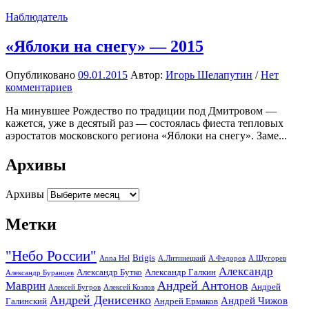
Наблюдатель
«Яблоки на снегу» — 2015
Опубликовано
09.01.2015
Автор:
Игорь Шелапутин
/
Нет
комментариев
На минувшее Рождество по традиции под Дмитровом —
кажется, уже в десятый раз — состоялась фиеста тепловых
аэростатов московского региона «Яблоки на снегу». Заме...
Архивы
Архивы
Метки
"Небо России"
Brigis
Anna Hel
А.Литинецкий
А.Федоров
А.Щугорев
Александр
Александр Бутко
Александр Галкин
Александр Буранцев
Андрей Антонов
Маврин
Андрей
Алексей Бугров
Алексей Козлов
Андрей Денисенко
Андрей Чижов
Галинский
Андрей Ермаков