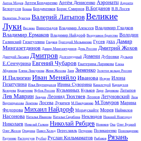
Аэронатц
Артём Денисенко
Артем Бондаренко
Антон Морев
Аэронтц
В.Богданов
Белорусов
Бордаченков
Борис Смирнов
В.В.Лосев
Бокша
Великие
Валерий Латыпов
Валентин Лукичев
Луки
Владимир Гладков
Виноградов
Владимир Алексеев
Веслево
Владимир Ермаков
Володин
Владимир Найдорф
Воздушное братство
Дамир
Гусев
Галинский
Гизатуллина
Гладков
Григорий Мельяненко
ДКБА
Мингазетдинов
Дмитрий Жохов
Дамир Мингазетдинов
День России
Дмитров
Домени
Дубровки
Дмитрий Ласьков
Долгопрудный
Дульцев
Евгений Чубаров
Е.Сенчурина
Екатерина Ларикова
Елена
Зименко
Абрамова
Елена Ликсунова
Женя Жохова
Заев
Золотое кольцо России
Иван Меняйло
И.Пилюгин
Иванова
Илона
Игауне
Гизатулина
Ирина Суворина
Илья Вертипрахов
Каналстрой
Карнаухов
Кузьминых
Кульков
Латыпов
Козорева
Кравченко
Кубок России
Лари
Ларикова
Лев Маврин
Леонид Тюхтяев
Летуновский
Леонов
Левдин
Лиза
М.Томуров
Лосева
Марина
Лукичев
Вертипрахова
Ломтева
М.Павлушенко
Михаил Найдорф
Федорова
Морев
Мораускайте
Наймилов
Насонова
Неклюдов
Наталья Иванова
Наталья Скрябина
Нижний Новгород
Николай Рябцев
Николаев
Николай Галкин
Новиков
Ока
Олег Буцкий
Переславль
Поликаренко
Олег Жохов
Опарина
Павел Холод
Петренко
Пономаренко
Рязань
Руслан Кильмаматов
Радченко
Расторгуев
Русбал
Рыбаков