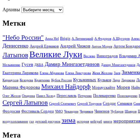
Архивы
Метки
"Небо России"
Brigis
Anna Hel
А.Литинецкий
А.Федоров
А.Щугорев
Алекс
Денисенко
Андрей Чижов
Андрей Ермаков
Артем Бондар
Антон Морев
Великие Луки
Латыпов
Виноградов
Владимир А
Веслево
Дамир Мингазетдинов
Гусев
Мельяненко
ДКБА
Дамир Мингазетдинов
Д
Зименк
Екатерина Ларикова
Елена Абрамова
Елена Ликсунова
Женя Жохова
Заев
Кузьминых
Кульков
Л
Карнаухов
Козорева
Кравченко
Кубок России
Лари
Ларикова
Михаил Найдорф
Марина Федорова
Морев
Мораускайте
Найм
Переславль
Поликаренко
Олег Жохов
Опарина
Павел Холод
Петренко
Пономаренко
Сергей Латыпов
Сердце
Симаков
Сергей Статкевич
Сергей Торунов
Син
Феодосия
Фестиваль Сердец
Чиненов
ЧМО
Чекандин
Червяков
Чубаров
Шавров
зима
мероприяти
воздухоплавание
газ
детский рисунок
история
кейграб
книги
Мета