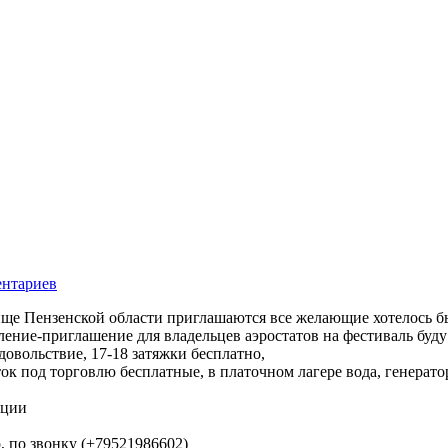
ентариев
ще Пензенской области приглашаются все желающие хотелось бы
ление-приглашение для владельцев аэростатов на фестиваль буду
удовольствие, 17-18 затяжки бесплатно,
к под торговлю бесплатные, в платочном лагере вода, генератор
ации
, по звонку (+79521986602)