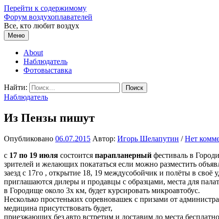
Перейти к содержимому
Форум воздухоплавателей
Все, кто любит воздух
Меню
About
Наблюдатель
Фотовыставка
Найти:
Наблюдатель
Из Пензы пишут
Опубликовано
06.07.2015
Автор:
Игорь Шелапутин
/
Нет комм
c
17 по 19 июля
состоится
парапланерный
фестиваль в Городи
зрителей и желающих покататься если можно разместить объяв
заезд с 17го , открытие 18, 19 междусобойчик и полёты в своё 
приглашаются дилеры и продавцы с образцами, места для палато
в Городище около 3х км, будет курсировать микроавтобус.
Несколько простеньких соревновашек с призами от администр
медицина присутствовать будет,
приезжающих без авто встретим и доставим до места бесплатно