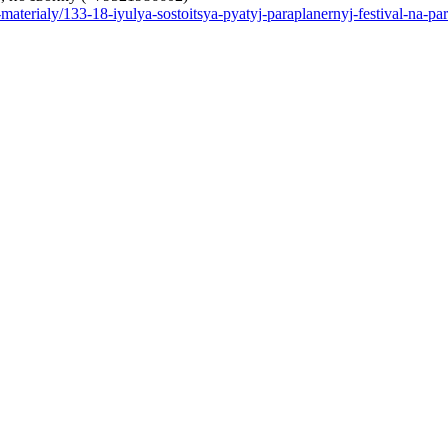
-materialy/133-18-iyulya-
sostoitsya-pyatyj-
paraplanernyj-festival-na-
pa