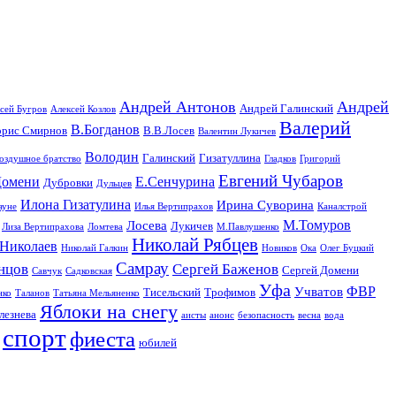
Андрей Антонов
Андрей
Андрей Галинский
сей Бугров
Алексей Козлов
Валерий
В.Богданов
орис Смирнов
В.В.Лосев
Валентин Лукичев
Володин
Галинский
Гизатуллина
оздушное братство
Гладков
Григорий
Евгений Чубаров
омени
Е.Сенчурина
Дубровки
Дульцев
Илона Гизатулина
Ирина Суворина
ауне
Илья Вертипрахов
Каналстрой
М.Томуров
Лосева
Лукичев
Лиза Вертипрахова
Ломтева
М.Павлушенко
Николай Рябцев
Николаев
Николай Галкин
Новиков
Ока
Олег Буцкий
Самрау
нцов
Сергей Баженов
Сергей Домени
Савчук
Садковская
Уфа
ФВР
Учватов
Тисельский
Трофимов
нко
Таланов
Татьяна Мельяненко
Яблоки на снегу
лезнева
аисты
анонс
безопасность
весна
вода
спорт
фиеста
юбилей