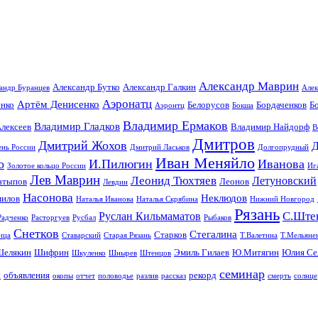
Александр Маврин
Александр Бутко
Александр Галкин
андр Буранцев
Алек
Аэронатц
Артём Денисенко
енко
Белорусов
Бордаченков
Б
Аэронтц
Бокша
Владимир Ермаков
Владимир Гладков
лексеев
Владимир Найдорф
В
Дмитров
Дмитрий Жохов
Д
ень России
Дмитрий Ласьков
Долгопрудный
Иван Меняйло
о
И.Пилюгин
Иванова
Золотое кольцо России
Иг
Лев Маврин
Леонид Тюхтяев
Летуновский
атыпов
Леонов
Левдин
Насонова
Неклюдов
илов
Наталья Иванова
Наталья Скрябина
Нижний Новгород
Рязань
С.Ште
Руслан Кильмаматов
Радченко
Расторгуев
Русбал
Рыбаков
Снетков
Стегалина
Старков
ица
Ставарский
Старая Рязань
Т.Валетина
Т.Мельяне
Шелякин
Шифрин
Эмиль Гилаев
Ю.Митягин
Юлия Се
Шкуленко
Шнырев
Штенцов
семинар
я
объявления
рекорд
окопы
отчет
половодье
разлив
рассказ
смерть
солнце