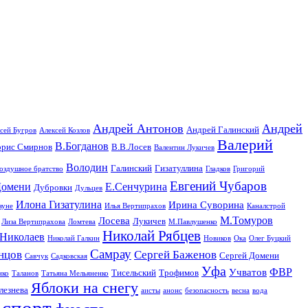
Андрей Антонов
Андрей
Андрей Галинский
сей Бугров
Алексей Козлов
Валерий
В.Богданов
орис Смирнов
В.В.Лосев
Валентин Лукичев
Володин
Галинский
Гизатуллина
оздушное братство
Гладков
Григорий
Евгений Чубаров
омени
Е.Сенчурина
Дубровки
Дульцев
Илона Гизатулина
Ирина Суворина
ауне
Илья Вертипрахов
Каналстрой
М.Томуров
Лосева
Лукичев
Лиза Вертипрахова
Ломтева
М.Павлушенко
Николай Рябцев
Николаев
Николай Галкин
Новиков
Ока
Олег Буцкий
Самрау
нцов
Сергей Баженов
Сергей Домени
Савчук
Садковская
Уфа
ФВР
Учватов
Тисельский
Трофимов
нко
Таланов
Татьяна Мельяненко
Яблоки на снегу
лезнева
аисты
анонс
безопасность
весна
вода
спорт