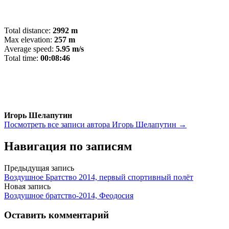
Total distance:
2992 m
Max elevation:
257 m
Average speed:
5.95 m/s
Total time:
00:08:46
Игорь Шелапутин
Посмотреть все записи автора Игорь Шелапутин →
Навигация по записям
Предыдущая запись
Воздушное Братство 2014, первый спортивный полёт
Новая запись
Воздушное братство-2014, Феодосия
Оставить комментарий