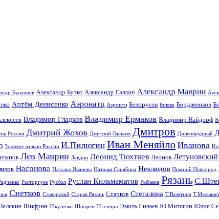
Александр Маврин
Александр Бутко
Александр Галкин
андр Буранцев
Алек
Аэронатц
Артём Денисенко
енко
Белорусов
Бордаченков
Б
Аэронтц
Бокша
Владимир Ермаков
Владимир Гладков
лексеев
Владимир Найдорф
В
Дмитров
Дмитрий Жохов
Д
ень России
Дмитрий Ласьков
Долгопрудный
Иван Меняйло
о
И.Пилюгин
Иванова
Золотое кольцо России
Иг
Лев Маврин
Леонид Тюхтяев
Летуновский
атыпов
Леонов
Левдин
Насонова
Неклюдов
илов
Наталья Иванова
Наталья Скрябина
Нижний Новгород
Рязань
С.Ште
Руслан Кильмаматов
Радченко
Расторгуев
Русбал
Рыбаков
Снетков
Стегалина
Старков
ица
Ставарский
Старая Рязань
Т.Валетина
Т.Мельяне
Шелякин
Шифрин
Эмиль Гилаев
Ю.Митягин
Юлия Се
Шкуленко
Шнырев
Штенцов