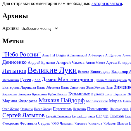
Для отправки комментария вам необходимо
авторизоваться
.
Архивы
Архивы
Метки
"Небо России"
Brigis
Anna Hel
А.Литинецкий
А.Федоров
А.Щугорев
Алекс
Денисенко
Андрей Чижов
Андрей Ермаков
Артем Бондар
Антон Морев
Великие Луки
Латыпов
Виноградов
Владимир А
Веслево
Дамир Мингазетдинов
Гусев
Мельяненко
ДКБА
Дамир Мингазетдинов
Д
Зименк
Екатерина Ларикова
Елена Абрамова
Елена Ликсунова
Женя Жохова
Заев
Кузьминых
Кульков
Л
Карнаухов
Козорева
Кравченко
Кубок России
Лари
Ларикова
Михаил Найдорф
Марина Федорова
Морев
Мораускайте
Найм
Переславль
Поликаренко
Олег Жохов
Опарина
Павел Холод
Петренко
Пономаренко
Сергей Латыпов
Сердце
Симаков
Сергей Статкевич
Сергей Торунов
Син
Феодосия
Фестиваль Сердец
Чиненов
ЧМО
Чекандин
Червяков
Чубаров
Шавров