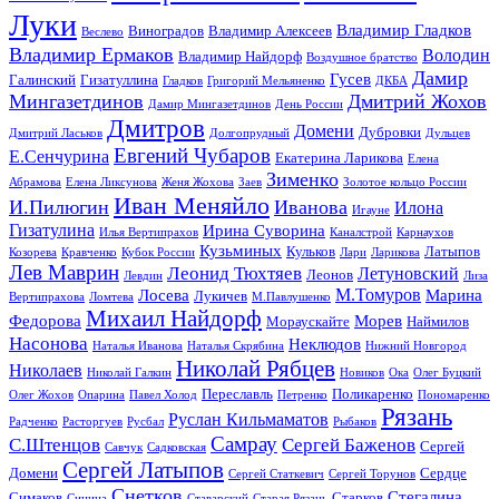
Луки
Владимир Гладков
Виноградов
Владимир Алексеев
Веслево
Владимир Ермаков
Володин
Владимир Найдорф
Воздушное братство
Дамир
Гусев
Галинский
Гизатуллина
Гладков
Григорий Мельяненко
ДКБА
Мингазетдинов
Дмитрий Жохов
Дамир Мингазетдинов
День России
Дмитров
Домени
Дубровки
Дмитрий Ласьков
Долгопрудный
Дульцев
Евгений Чубаров
Е.Сенчурина
Екатерина Ларикова
Елена
Зименко
Абрамова
Елена Ликсунова
Женя Жохова
Заев
Золотое кольцо России
Иван Меняйло
И.Пилюгин
Иванова
Илона
Игауне
Гизатулина
Ирина Суворина
Илья Вертипрахов
Каналстрой
Карнаухов
Кузьминых
Кульков
Латыпов
Козорева
Кравченко
Кубок России
Лари
Ларикова
Лев Маврин
Леонид Тюхтяев
Летуновский
Леонов
Левдин
Лиза
М.Томуров
Лосева
Марина
Лукичев
Вертипрахова
Ломтева
М.Павлушенко
Михаил Найдорф
Федорова
Морев
Мораускайте
Наймилов
Насонова
Неклюдов
Наталья Иванова
Наталья Скрябина
Нижний Новгород
Николай Рябцев
Николаев
Николай Галкин
Новиков
Ока
Олег Буцкий
Переславль
Поликаренко
Олег Жохов
Опарина
Павел Холод
Петренко
Пономаренко
Рязань
Руслан Кильмаматов
Радченко
Расторгуев
Русбал
Рыбаков
Самрау
С.Штенцов
Сергей Баженов
Сергей
Савчук
Садковская
Сергей Латыпов
Домени
Сердце
Сергей Статкевич
Сергей Торунов
Снетков
Стегалина
Симаков
Старков
Синица
Ставарский
Старая Рязань