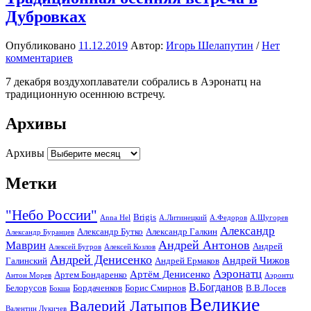
Дубровках
Опубликовано
11.12.2019
Автор:
Игорь Шелапутин
/
Нет
комментариев
7 декабря воздухоплаватели собрались в Аэронатц на
традиционную осеннюю встречу.
Архивы
Архивы
Метки
"Небо России"
Brigis
Anna Hel
А.Литинецкий
А.Федоров
А.Щугорев
Александр
Александр Бутко
Александр Галкин
Александр Буранцев
Андрей Антонов
Маврин
Андрей
Алексей Бугров
Алексей Козлов
Андрей Денисенко
Андрей Чижов
Галинский
Андрей Ермаков
Аэронатц
Артём Денисенко
Артем Бондаренко
Антон Морев
Аэронтц
В.Богданов
Белорусов
Бордаченков
Борис Смирнов
В.В.Лосев
Бокша
Великие
Валерий Латыпов
Валентин Лукичев