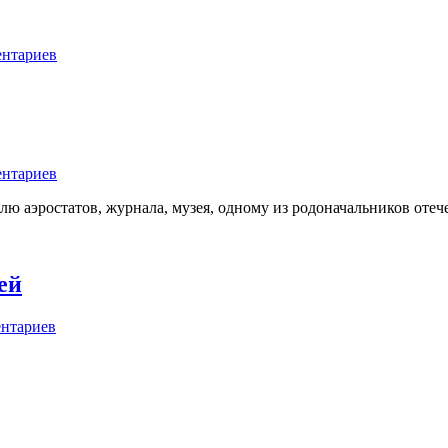
ентариев
ентариев
лю аэростатов, журнала, музея, одному из родоначальников отеч
ей
ентариев