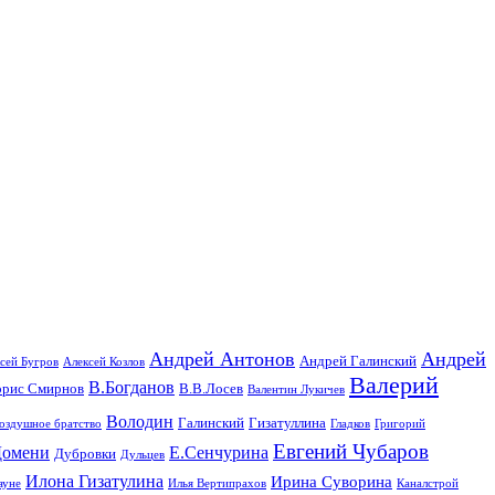
Андрей Антонов
Андрей
Андрей Галинский
сей Бугров
Алексей Козлов
Валерий
В.Богданов
орис Смирнов
В.В.Лосев
Валентин Лукичев
Володин
Галинский
Гизатуллина
оздушное братство
Гладков
Григорий
Евгений Чубаров
омени
Е.Сенчурина
Дубровки
Дульцев
Илона Гизатулина
Ирина Суворина
ауне
Илья Вертипрахов
Каналстрой