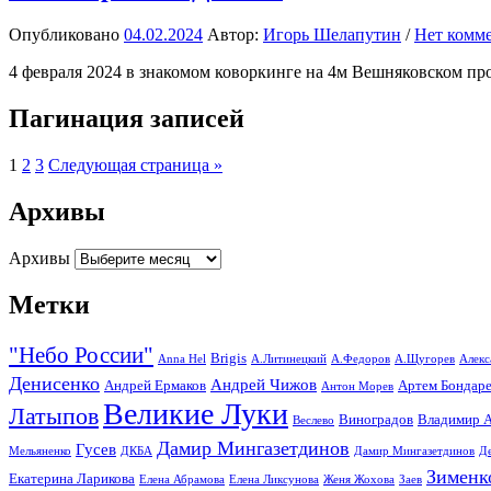
Опубликовано
04.02.2024
Автор:
Игорь Шелапутин
/
Нет комм
4 февраля 2024 в знакомом коворкинге на 4м Вешняковском пр
Пагинация записей
1
2
3
Следующая страница »
Архивы
Архивы
Метки
"Небо России"
Brigis
Anna Hel
А.Литинецкий
А.Федоров
А.Щугорев
Алекс
Денисенко
Андрей Чижов
Андрей Ермаков
Артем Бондар
Антон Морев
Великие Луки
Латыпов
Виноградов
Владимир А
Веслево
Дамир Мингазетдинов
Гусев
Мельяненко
ДКБА
Дамир Мингазетдинов
Д
Зименк
Екатерина Ларикова
Елена Абрамова
Елена Ликсунова
Женя Жохова
Заев