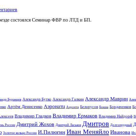
ентариев
оезде состоялся Семинар ФВР по ЛТД и БП.
Александр Маврин
Александр Бутко
Александр Галкин
андр Буранцев
Алек
Аэронатц
Артём Денисенко
енко
Белорусов
Бордаченков
Б
Аэронтц
Бокша
Владимир Ермаков
Владимир Гладков
лексеев
Владимир Найдорф
В
Дмитров
Дмитрий Жохов
Д
ень России
Дмитрий Ласьков
Долгопрудный
Иван Меняйло
о
И.Пилюгин
Иванова
Золотое кольцо России
Иг