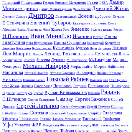
Дамир
Гусев
Галинский
Гизатуллина
Гладков
Григорий Мельяненко
ДКБА
Мингазетдинов
Дмитрий Жохов
Дамир Мингазетдинов
День России
Дмитров
Домени
Дубровки
Дмитрий Ласьков
Долгопрудный
Дульцев
Евгений Чубаров
Е.Сенчурина
Екатерина Ларикова
Елена
Зименко
Абрамова
Елена Ликсунова
Женя Жохова
Заев
Золотое кольцо России
Иван Меняйло
И.Пилюгин
Иванова
Илона
Игауне
Гизатулина
Ирина Суворина
Илья Вертипрахов
Каналстрой
Карнаухов
Кузьминых
Кульков
Латыпов
Козорева
Кравченко
Кубок России
Лари
Ларикова
Лев Маврин
Леонид Тюхтяев
Летуновский
Леонов
Левдин
Лиза
М.Томуров
Лосева
Марина
Лукичев
Вертипрахова
Ломтева
М.Павлушенко
Михаил Найдорф
Федорова
Морев
Мораускайте
Наймилов
Насонова
Неклюдов
Наталья Иванова
Наталья Скрябина
Нижний Новгород
Николай Рябцев
Николаев
Николай Галкин
Новиков
Ока
Олег Буцкий
Переславль
Поликаренко
Олег Жохов
Опарина
Павел Холод
Петренко
Пономаренко
Рязань
Руслан Кильмаматов
Радченко
Расторгуев
Русбал
Рыбаков
Самрау
С.Штенцов
Сергей Баженов
Сергей
Савчук
Садковская
Сергей Латыпов
Домени
Сердце
Сергей Статкевич
Сергей Торунов
Снетков
Стегалина
Симаков
Старков
Синица
Ставарский
Старая Рязань
Тисельский
Трофимов
Т.Валетина
Т.Мельяненко
Таланов
Татьяна Мельяненко
Уфа
ФВР
Учватов
Феодосия
Фестиваль Сердец
ЧМО
Чекандин
Червяков
Чиненов
Шелякин
Шифрин
Эмиль
Чубаров
Шавров
Шкуленко
Шнырев
Штенцов