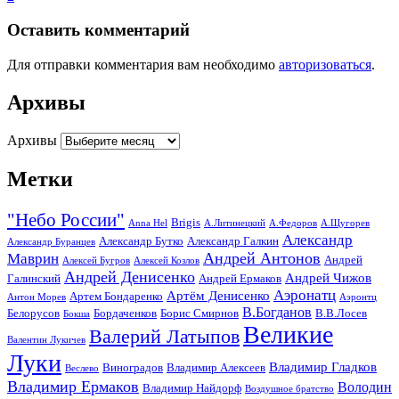
Оставить комментарий
Для отправки комментария вам необходимо
авторизоваться
.
Архивы
Архивы
Метки
"Небо России"
Brigis
Anna Hel
А.Литинецкий
А.Федоров
А.Щугорев
Александр
Александр Бутко
Александр Галкин
Александр Буранцев
Андрей Антонов
Маврин
Андрей
Алексей Бугров
Алексей Козлов
Андрей Денисенко
Андрей Чижов
Галинский
Андрей Ермаков
Аэронатц
Артём Денисенко
Артем Бондаренко
Антон Морев
Аэронтц
В.Богданов
Белорусов
Бордаченков
Борис Смирнов
В.В.Лосев
Бокша
Великие
Валерий Латыпов
Валентин Лукичев
Луки
Владимир Гладков
Виноградов
Владимир Алексеев
Веслево
Владимир Ермаков
Володин
Владимир Найдорф
Воздушное братство