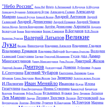
"Небо России"
Brigis
Anna Hel
А.Литинецкий
А.Федоров
А.Щугорев
Александр
Александр Бутко
Александр Галкин
Александр Буранцев
Андрей Антонов
Маврин
Андрей
Алексей Бугров
Алексей Козлов
Андрей Денисенко
Андрей Чижов
Галинский
Андрей Ермаков
Аэронатц
Артём Денисенко
Артем Бондаренко
Антон Морев
Аэронтц
В.Богданов
Белорусов
Бордаченков
Борис Смирнов
В.В.Лосев
Бокша
Великие
Валерий Латыпов
Валентин Лукичев
Луки
Владимир Гладков
Виноградов
Владимир Алексеев
Веслево
Владимир Ермаков
Володин
Владимир Найдорф
Воздушное братство
Дамир
Гусев
Галинский
Гизатуллина
Гладков
Григорий Мельяненко
ДКБА
Мингазетдинов
Дмитрий Жохов
Дамир Мингазетдинов
День России
Дмитров
Домени
Дубровки
Дмитрий Ласьков
Долгопрудный
Дульцев
Евгений Чубаров
Е.Сенчурина
Екатерина Ларикова
Елена
Зименко
Абрамова
Елена Ликсунова
Женя Жохова
Заев
Золотое кольцо России
Иван Меняйло
И.Пилюгин
Иванова
Илона
Игауне
Гизатулина
Ирина Суворина
Илья Вертипрахов
Каналстрой
Карнаухов
Кузьминых
Кульков
Латыпов
Козорева
Кравченко
Кубок России
Лари
Ларикова
Лев Маврин
Леонид Тюхтяев
Летуновский
Леонов
Левдин
Лиза
М.Томуров
Лосева
Марина
Лукичев
Вертипрахова
Ломтева
М.Павлушенко