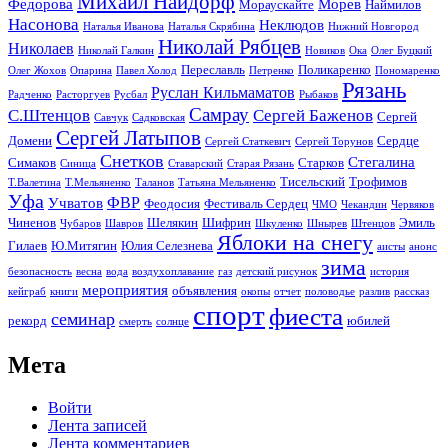
Михаил Найдорф
Федорова
Морев
Мораускайте
Наймилов
Насонова
Неклюдов
Наталья Иванова
Наталья Скрябина
Нижний Новгород
Николай Рябцев
Николаев
Николай Галкин
Новиков
Ока
Олег Буцкий
Переславль
Поликаренко
Олег Жохов
Опарина
Павел Холод
Петренко
Пономаренко
Рязань
Руслан Кильмаматов
Радченко
Расторгуев
Русбал
Рыбаков
Самрау
С.Штенцов
Сергей Баженов
Сергей
Савчук
Садковская
Сергей Латыпов
Домени
Сердце
Сергей Статкевич
Сергей Торунов
Снетков
Стегалина
Симаков
Старков
Синица
Ставарский
Старая Рязань
Тисельский
Трофимов
Т.Валетина
Т.Мельяненко
Таланов
Татьяна Мельяненко
Уфа
ФВР
Учватов
Феодосия
Фестиваль Сердец
ЧМО
Чекандин
Червяков
Чиненов
Шелякин
Шифрин
Эмиль
Чубаров
Шавров
Шкуленко
Шнырев
Штенцов
Яблоки на снегу
Гилаев
Ю.Митягин
Юлия Селезнева
аисты
анонс
зима
безопасность
весна
вода
воздухоплавание
газ
детский рисунок
история
мероприятия
объявления
кейграб
книги
окопы
отчет
половодье
разлив
рассказ
спорт
фиеста
семинар
рекорд
юбилей
смерть
солнце
Мета
Войти
Лента записей
Лента комментариев