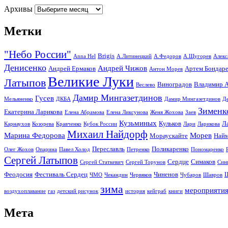
Архивы
Метки
"Небо России"
Brigis
Anna Hel
А.Литинецкий
А.Федоров
А.Щугорев
Алекс
Денисенко
Андрей Чижов
Андрей Ермаков
Артем Бондар
Антон Морев
Великие Луки
Латыпов
Виноградов
Владимир А
Веслево
Дамир Мингазетдинов
Гусев
Мельяненко
ДКБА
Дамир Мингазетдинов
Д
Зименк
Екатерина Ларикова
Елена Абрамова
Елена Ликсунова
Женя Жохова
Заев
Кузьминых
Кульков
Л
Карнаухов
Козорева
Кравченко
Кубок России
Лари
Ларикова
Михаил Найдорф
Марина Федорова
Морев
Мораускайте
Найм
Переславль
Поликаренко
Олег Жохов
Опарина
Павел Холод
Петренко
Пономаренко
Сергей Латыпов
Сердце
Симаков
Сергей Статкевич
Сергей Торунов
Син
Феодосия
Фестиваль Сердец
Чиненов
ЧМО
Чекандин
Червяков
Чубаров
Шавров
зима
мероприяти
воздухоплавание
газ
детский рисунок
история
кейграб
книги
Мета