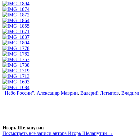
"Небо России"
,
Александр Маврин
,
Валерий Латыпов
,
Владим
Игорь Шелапутин
Посмотреть все записи автора Игорь Шелапутин →