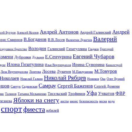
Андрей Антонов
Андрей
Андрей Галинский
сей Бугров
Алексей Козлов
Валерий
В.Богданов
орис Смирнов
В.В.Лосев
Валентин Лукичев
Володин
Галинский
Гизатуллина
оздушное братство
Гладков
Григорий
Евгений Чубаров
омени
Е.Сенчурина
Дубровки
Дульцев
Илона Гизатулина
Ирина Суворина
ауне
Илья Вертипрахов
Каналстрой
М.Томуров
Лосева
Лукичев
Лиза Вертипрахова
Ломтева
М.Павлушенко
Николай Рябцев
Николаев
Николай Галкин
Новиков
Ока
Олег Буцкий
Самрау
нцов
Сергей Баженов
Сергей Домени
Савчук
Садковская
Уфа
ФВР
Учватов
Тисельский
Трофимов
нко
Таланов
Татьяна Мельяненко
Яблоки на снегу
лезнева
аисты
анонс
безопасность
весна
вода
спорт
фиеста
юбилей