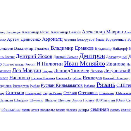
Александр Маврин
Александр Бутко
Александр Галкин
андр Буранцев
Алек
Аэронатц
Артём Денисенко
енко
Белорусов
Бордаченков
Б
Аэронтц
Бокша
Владимир Ермаков
Владимир Гладков
лексеев
Владимир Найдорф
В
Дмитров
Дмитрий Жохов
Д
ень России
Дмитрий Ласьков
Долгопрудный
Иван Меняйло
о
И.Пилюгин
Иванова
Золотое кольцо России
Иг
Лев Маврин
Леонид Тюхтяев
Летуновский
атыпов
Леонов
Левдин
Насонова
Неклюдов
илов
Наталья Иванова
Наталья Скрябина
Нижний Новгород
Рязань
С.Ште
Руслан Кильмаматов
Радченко
Расторгуев
Русбал
Рыбаков
Снетков
Стегалина
Старков
ица
Ставарский
Старая Рязань
Т.Валетина
Т.Мельяне
Шелякин
Шифрин
Эмиль Гилаев
Ю.Митягин
Юлия Се
Шкуленко
Шнырев
Штенцов
семинар
я
объявления
рекорд
окопы
отчет
половодье
разлив
рассказ
смерть
солнце