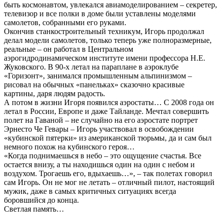
быть космонавтом, увлекался авиамоделированием – секретер,
телевизор и все полки в доме были уставлены моделями
самолетов, собранными его руками.
Окончив станкостроительный техникум, Игорь продолжал
делал модели самолетов, только теперь уже полноразмерные,
реальные – он работал в Центральном
аэрогидродинамическом институте имени профессора Н.Е.
Жуковского. В 90-х летал на параплане в аэроклубе
«Горизонт», занимался промышленным альпинизмом –
рисовал на обычных «панельках» сказочно красивые
картины, даря людям радость.
А потом в жизни Игоря появился аэростаты… С 2008 года он
летал в России, Европе и даже Тайланде. Мечтал совершить
полет на Гаваной – не случайно на его аэростате портрет
Эрнесто Че Гевары – Игорь участвовал в освобождении
«кубинской пятерки» из американской тюрьмы, да и сам был
немного похож на кубинского героя…
«Когда поднимаешься в небо – это ощущение счастья. Все
остается внизу, а ты находишься один на один с небом и
воздухом. Трогаешь его, вдыхаешь…», – так полетах говорил
сам Игорь. Он не мог не летать – отличный пилот, настоящий
мужик, даже в самых критичных ситуациях всегда
боровшийся до конца.
Светлая память…