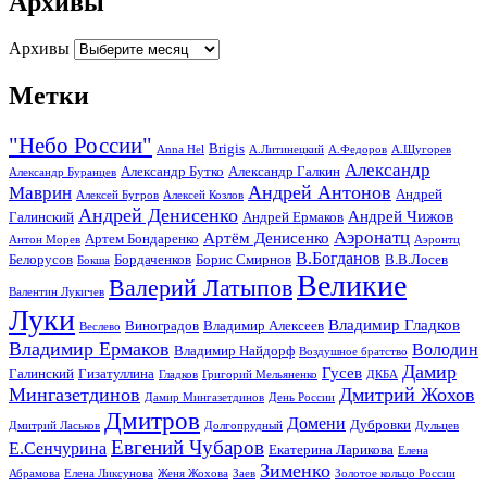
Архивы
Архивы
Метки
"Небо России"
Brigis
Anna Hel
А.Литинецкий
А.Федоров
А.Щугорев
Александр
Александр Бутко
Александр Галкин
Александр Буранцев
Андрей Антонов
Маврин
Андрей
Алексей Бугров
Алексей Козлов
Андрей Денисенко
Андрей Чижов
Галинский
Андрей Ермаков
Аэронатц
Артём Денисенко
Артем Бондаренко
Антон Морев
Аэронтц
В.Богданов
Белорусов
Бордаченков
Борис Смирнов
В.В.Лосев
Бокша
Великие
Валерий Латыпов
Валентин Лукичев
Луки
Владимир Гладков
Виноградов
Владимир Алексеев
Веслево
Владимир Ермаков
Володин
Владимир Найдорф
Воздушное братство
Дамир
Гусев
Галинский
Гизатуллина
Гладков
Григорий Мельяненко
ДКБА
Мингазетдинов
Дмитрий Жохов
Дамир Мингазетдинов
День России
Дмитров
Домени
Дубровки
Дмитрий Ласьков
Долгопрудный
Дульцев
Евгений Чубаров
Е.Сенчурина
Екатерина Ларикова
Елена
Зименко
Абрамова
Елена Ликсунова
Женя Жохова
Заев
Золотое кольцо России