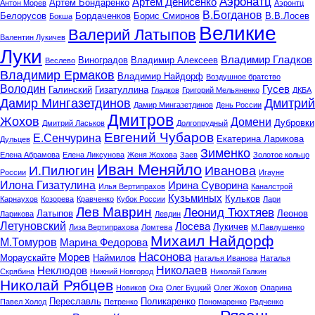
Аэронатц
Артём Денисенко
Артем Бондаренко
Антон Морев
Аэронтц
В.Богданов
Белорусов
Бордаченков
Борис Смирнов
В.В.Лосев
Бокша
Великие
Валерий Латыпов
Валентин Лукичев
Луки
Владимир Гладков
Виноградов
Владимир Алексеев
Веслево
Владимир Ермаков
Владимир Найдорф
Воздушное братство
Володин
Гусев
Галинский
Гизатуллина
Гладков
Григорий Мельяненко
ДКБА
Дмитрий
Дамир Мингазетдинов
Дамир Мингазетдинов
День России
Дмитров
Жохов
Домени
Дубровки
Дмитрий Ласьков
Долгопрудный
Евгений Чубаров
Е.Сенчурина
Екатерина Ларикова
Дульцев
Зименко
Елена Абрамова
Елена Ликсунова
Женя Жохова
Заев
Золотое кольцо
Иван Меняйло
И.Пилюгин
Иванова
России
Игауне
Илона Гизатулина
Ирина Суворина
Илья Вертипрахов
Каналстрой
Кузьминых
Кульков
Карнаухов
Козорева
Кравченко
Кубок России
Лари
Лев Маврин
Леонид Тюхтяев
Латыпов
Леонов
Ларикова
Левдин
Летуновский
Лосева
Лукичев
Лиза Вертипрахова
Ломтева
М.Павлушенко
Михаил Найдорф
М.Томуров
Марина Федорова
Насонова
Морев
Мораускайте
Наймилов
Наталья Иванова
Наталья
Николаев
Неклюдов
Скрябина
Нижний Новгород
Николай Галкин
Николай Рябцев
Новиков
Ока
Олег Буцкий
Олег Жохов
Опарина
Переславль
Поликаренко
Павел Холод
Петренко
Пономаренко
Радченко