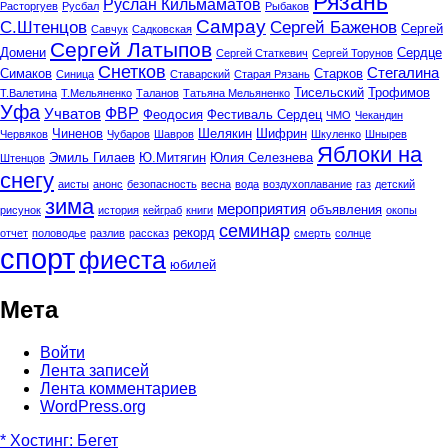
Рязань
Руслан Кильмаматов
Расторгуев
Русбал
Рыбаков
Самрау
С.Штенцов
Сергей Баженов
Сергей
Савчук
Садковская
Сергей Латыпов
Домени
Сердце
Сергей Статкевич
Сергей Торунов
Снетков
Стегалина
Симаков
Старков
Синица
Ставарский
Старая Рязань
Тисельский
Трофимов
Т.Валетина
Т.Мельяненко
Таланов
Татьяна Мельяненко
Уфа
ФВР
Учватов
Феодосия
Фестиваль Сердец
ЧМО
Чекандин
Чиненов
Шелякин
Шифрин
Червяков
Чубаров
Шавров
Шкуленко
Шнырев
Яблоки на
Эмиль Гилаев
Ю.Митягин
Юлия Селезнева
Штенцов
снегу
аисты
анонс
безопасность
весна
вода
воздухоплавание
газ
детский
зима
мероприятия
объявления
рисунок
история
кейграб
книги
окопы
семинар
рекорд
отчет
половодье
разлив
рассказ
смерть
солнце
спорт
фиеста
юбилей
Мета
Войти
Лента записей
Лента комментариев
WordPress.org
* Хостинг: Бегет