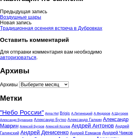
Предыдущая запись
Воздушные шары
Новая запись
Традиционная осенняя встреча в Дубровках
Оставить комментарий
Для отправки комментария вам необходимо
авторизоваться
.
Архивы
Архивы
Метки
"Небо России"
Brigis
Anna Hel
А.Литинецкий
А.Федоров
А.Щугорев
Александр
Александр Бутко
Александр Галкин
Александр Буранцев
Андрей Антонов
Маврин
Андрей
Алексей Бугров
Алексей Козлов
Андрей Денисенко
Андрей Чижов
Галинский
Андрей Ермаков