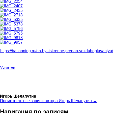
https://ballooning.ru/on-byl-iskrenne-predan-vozduhoplavaniyu/
Учватов
Игорь Шелапутин
Посмотреть все записи автора Игорь Шелапутин →
Навигация по записям