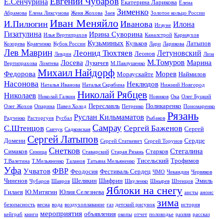
Евгений Чубаров
Е.Сенчурина
Екатерина Ларикова
Елена
Зименко
Абрамова
Елена Ликсунова
Женя Жохова
Заев
Золотое кольцо России
Иван Меняйло
И.Пилюгин
Иванова
Илона
Игауне
Гизатулина
Ирина Суворина
Илья Вертипрахов
Каналстрой
Карнаухов
Кузьминых
Кульков
Латыпов
Козорева
Кравченко
Кубок России
Лари
Ларикова
Лев Маврин
Леонид Тюхтяев
Летуновский
Леонов
Левдин
Лиза
М.Томуров
Лосева
Марина
Лукичев
Вертипрахова
Ломтева
М.Павлушенко
Михаил Найдорф
Федорова
Морев
Мораускайте
Наймилов
Насонова
Неклюдов
Наталья Иванова
Наталья Скрябина
Нижний Новгород
Николай Рябцев
Николаев
Николай Галкин
Новиков
Ока
Олег Буцкий
Переславль
Поликаренко
Олег Жохов
Опарина
Павел Холод
Петренко
Пономаренко
Рязань
Руслан Кильмаматов
Радченко
Расторгуев
Русбал
Рыбаков
Самрау
С.Штенцов
Сергей Баженов
Сергей
Савчук
Садковская
Сергей Латыпов
Домени
Сердце
Сергей Статкевич
Сергей Торунов
Снетков
Стегалина
Симаков
Старков
Синица
Ставарский
Старая Рязань
Тисельский
Трофимов
Т.Валетина
Т.Мельяненко
Таланов
Татьяна Мельяненко
Уфа
ФВР
Учватов
Феодосия
Фестиваль Сердец
ЧМО
Чекандин
Червяков
Чиненов
Шелякин
Шифрин
Эмиль
Чубаров
Шавров
Шкуленко
Шнырев
Штенцов
Яблоки на снегу
Гилаев
Ю.Митягин
Юлия Селезнева
аисты
анонс
зима
безопасность
весна
вода
воздухоплавание
газ
детский рисунок
история
мероприятия
объявления
кейграб
книги
окопы
отчет
половодье
разлив
рассказ