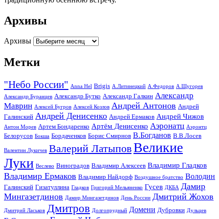
Архивы
Архивы
Метки
"Небо России"
Brigis
Anna Hel
А.Литинецкий
А.Федоров
А.Щугорев
Александр
Александр Бутко
Александр Галкин
Александр Буранцев
Андрей Антонов
Маврин
Андрей
Алексей Бугров
Алексей Козлов
Андрей Денисенко
Андрей Чижов
Галинский
Андрей Ермаков
Аэронатц
Артём Денисенко
Артем Бондаренко
Антон Морев
Аэронтц
В.Богданов
Белорусов
Бордаченков
Борис Смирнов
В.В.Лосев
Бокша
Великие
Валерий Латыпов
Валентин Лукичев
Луки
Владимир Гладков
Виноградов
Владимир Алексеев
Веслево
Владимир Ермаков
Володин
Владимир Найдорф
Воздушное братство
Дамир
Гусев
Галинский
Гизатуллина
Гладков
Григорий Мельяненко
ДКБА
Мингазетдинов
Дмитрий Жохов
Дамир Мингазетдинов
День России
Дмитров
Домени
Дубровки
Дмитрий Ласьков
Долгопрудный
Дульцев