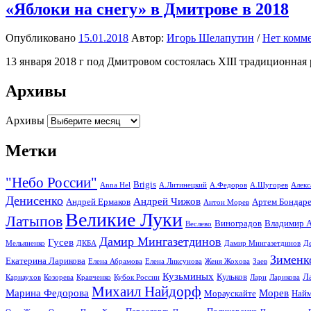
«Яблоки на снегу» в Дмитрове в 2018
Опубликовано
15.01.2018
Автор:
Игорь Шелапутин
/
Нет комм
13 января 2018 г под Дмитровом состоялась XIII традиционная
Архивы
Архивы
Метки
"Небо России"
Brigis
Anna Hel
А.Литинецкий
А.Федоров
А.Щугорев
Алекс
Денисенко
Андрей Чижов
Андрей Ермаков
Артем Бондар
Антон Морев
Великие Луки
Латыпов
Виноградов
Владимир А
Веслево
Дамир Мингазетдинов
Гусев
Мельяненко
ДКБА
Дамир Мингазетдинов
Д
Зименк
Екатерина Ларикова
Елена Абрамова
Елена Ликсунова
Женя Жохова
Заев
Кузьминых
Кульков
Л
Карнаухов
Козорева
Кравченко
Кубок России
Лари
Ларикова
Михаил Найдорф
Марина Федорова
Морев
Мораускайте
Найм