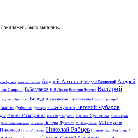
27 экипажей. Было выполне...
Андрей Антонов
Андрей
Андрей Галинский
сей Бугров
Алексей Козлов
Валерий
В.Богданов
орис Смирнов
В.В.Лосев
Валентин Лукичев
Володин
Галинский
Гизатуллина
оздушное братство
Гладков
Григорий
Евгений Чубаров
омени
Е.Сенчурина
Дубровки
Дульцев
Илона Гизатулина
Ирина Суворина
ауне
Илья Вертипрахов
Каналстрой
М.Томуров
Лосева
Лукичев
Лиза Вертипрахова
Ломтева
М.Павлушенко
Николай Рябцев
Николаев
Николай Галкин
Новиков
Ока
Олег Буцкий
Самрау
нцов
Сергей Баженов