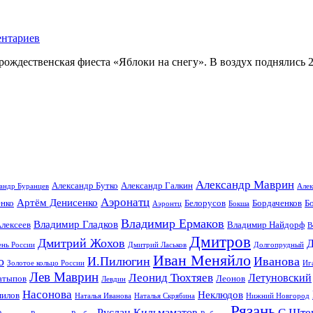
ентариев
 рождественская фиеста «Яблоки на снегу». В воздух поднялись 
Александр Маврин
Александр Бутко
Александр Галкин
андр Буранцев
Алек
Аэронатц
Артём Денисенко
енко
Белорусов
Бордаченков
Б
Аэронтц
Бокша
Владимир Ермаков
Владимир Гладков
лексеев
Владимир Найдорф
В
Дмитров
Дмитрий Жохов
Д
ень России
Дмитрий Ласьков
Долгопрудный
Иван Меняйло
о
И.Пилюгин
Иванова
Золотое кольцо России
Иг
Лев Маврин
Леонид Тюхтяев
Летуновский
атыпов
Леонов
Левдин
Насонова
Неклюдов
илов
Наталья Иванова
Наталья Скрябина
Нижний Новгород
Рязань
С.Ште
Руслан Кильмаматов