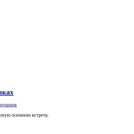
вках
ентариев
онную осеннюю встречу.