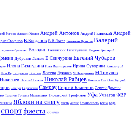
Андрей Антонов
Андрей
Андрей Галинский
сей Бугров
Алексей Козлов
Валерий
В.Богданов
орис Смирнов
В.В.Лосев
Валентин Лукичев
Володин
Галинский
Гизатуллина
оздушное братство
Гладков
Григорий
Евгений Чубаров
омени
Е.Сенчурина
Дубровки
Дульцев
Илона Гизатулина
Ирина Суворина
ауне
Илья Вертипрахов
Каналстрой
М.Томуров
Лосева
Лукичев
Лиза Вертипрахова
Ломтева
М.Павлушенко
Николай Рябцев
Николаев
Николай Галкин
Новиков
Ока
Олег Буцкий
Самрау
нцов
Сергей Баженов
Сергей Домени
Савчук
Садковская
Уфа
ФВР
Учватов
Тисельский
Трофимов
нко
Таланов
Татьяна Мельяненко
Яблоки на снегу
лезнева
аисты
анонс
безопасность
весна
вода
спорт
фиеста
юбилей