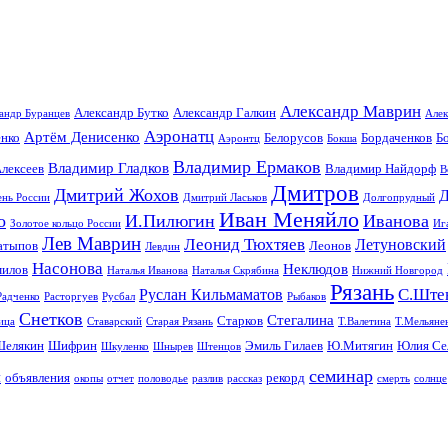
Александр Маврин
Александр Бутко
Александр Галкин
андр Буранцев
Алек
Аэронатц
Артём Денисенко
енко
Белорусов
Бордаченков
Б
Аэронтц
Бокша
Владимир Ермаков
Владимир Гладков
лексеев
Владимир Найдорф
В
Дмитров
Дмитрий Жохов
Д
ень России
Дмитрий Ласьков
Долгопрудный
Иван Меняйло
о
И.Пилюгин
Иванова
Золотое кольцо России
Иг
Лев Маврин
Леонид Тюхтяев
Летуновский
атыпов
Леонов
Левдин
Насонова
Неклюдов
илов
Наталья Иванова
Наталья Скрябина
Нижний Новгород
Рязань
С.Ште
Руслан Кильмаматов
Радченко
Расторгуев
Русбал
Рыбаков
Снетков
Стегалина
Старков
ица
Ставарский
Старая Рязань
Т.Валетина
Т.Мельяне
Шелякин
Шифрин
Эмиль Гилаев
Ю.Митягин
Юлия Се
Шкуленко
Шнырев
Штенцов
семинар
я
объявления
рекорд
окопы
отчет
половодье
разлив
рассказ
смерть
солнце