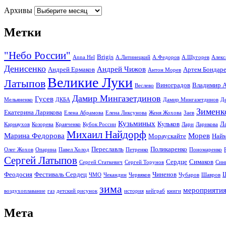
Архивы
Метки
"Небо России"
Brigis
Anna Hel
А.Литинецкий
А.Федоров
А.Щугорев
Алекс
Денисенко
Андрей Чижов
Андрей Ермаков
Артем Бондар
Антон Морев
Великие Луки
Латыпов
Виноградов
Владимир А
Веслево
Дамир Мингазетдинов
Гусев
Мельяненко
ДКБА
Дамир Мингазетдинов
Д
Зименк
Екатерина Ларикова
Елена Абрамова
Елена Ликсунова
Женя Жохова
Заев
Кузьминых
Кульков
Л
Карнаухов
Козорева
Кравченко
Кубок России
Лари
Ларикова
Михаил Найдорф
Марина Федорова
Морев
Мораускайте
Найм
Переславль
Поликаренко
Олег Жохов
Опарина
Павел Холод
Петренко
Пономаренко
Сергей Латыпов
Сердце
Симаков
Сергей Статкевич
Сергей Торунов
Син
Феодосия
Фестиваль Сердец
Чиненов
ЧМО
Чекандин
Червяков
Чубаров
Шавров
зима
мероприяти
воздухоплавание
газ
детский рисунок
история
кейграб
книги
Мета