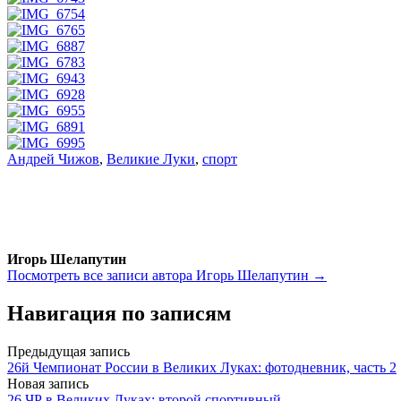
Андрей Чижов
,
Великие Луки
,
спорт
Игорь Шелапутин
Посмотреть все записи автора Игорь Шелапутин →
Навигация по записям
Предыдущая запись
26й Чемпионат России в Великих Луках: фотодневник, часть 2
Новая запись
26 ЧР в Великих Луках: второй спортивный