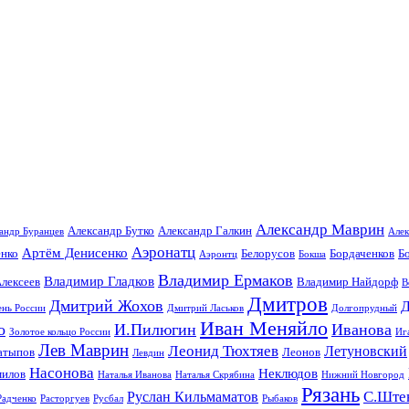
Александр Маврин
Александр Бутко
Александр Галкин
андр Буранцев
Алек
Аэронатц
Артём Денисенко
енко
Белорусов
Бордаченков
Б
Аэронтц
Бокша
Владимир Ермаков
Владимир Гладков
лексеев
Владимир Найдорф
В
Дмитров
Дмитрий Жохов
Д
ень России
Дмитрий Ласьков
Долгопрудный
Иван Меняйло
о
И.Пилюгин
Иванова
Золотое кольцо России
Иг
Лев Маврин
Леонид Тюхтяев
Летуновский
атыпов
Леонов
Левдин
Насонова
Неклюдов
илов
Наталья Иванова
Наталья Скрябина
Нижний Новгород
Рязань
С.Ште
Руслан Кильмаматов
Радченко
Расторгуев
Русбал
Рыбаков