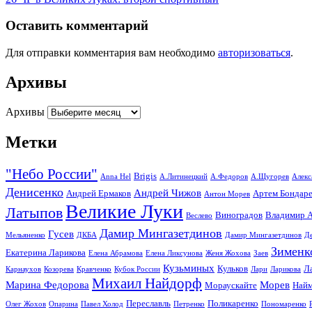
Оставить комментарий
Для отправки комментария вам необходимо
авторизоваться
.
Архивы
Архивы
Метки
"Небо России"
Brigis
Anna Hel
А.Литинецкий
А.Федоров
А.Щугорев
Алекс
Денисенко
Андрей Чижов
Андрей Ермаков
Артем Бондар
Антон Морев
Великие Луки
Латыпов
Виноградов
Владимир А
Веслево
Дамир Мингазетдинов
Гусев
Мельяненко
ДКБА
Дамир Мингазетдинов
Д
Зименк
Екатерина Ларикова
Елена Абрамова
Елена Ликсунова
Женя Жохова
Заев
Кузьминых
Кульков
Л
Карнаухов
Козорева
Кравченко
Кубок России
Лари
Ларикова
Михаил Найдорф
Марина Федорова
Морев
Мораускайте
Найм
Переславль
Поликаренко
Олег Жохов
Опарина
Павел Холод
Петренко
Пономаренко