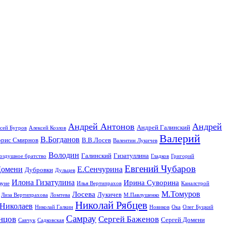
Андрей Антонов
Андрей
Андрей Галинский
сей Бугров
Алексей Козлов
Валерий
В.Богданов
орис Смирнов
В.В.Лосев
Валентин Лукичев
Володин
Галинский
Гизатуллина
оздушное братство
Гладков
Григорий
Евгений Чубаров
омени
Е.Сенчурина
Дубровки
Дульцев
Илона Гизатулина
Ирина Суворина
ауне
Илья Вертипрахов
Каналстрой
М.Томуров
Лосева
Лукичев
Лиза Вертипрахова
Ломтева
М.Павлушенко
Николай Рябцев
Николаев
Николай Галкин
Новиков
Ока
Олег Буцкий
Самрау
нцов
Сергей Баженов
Сергей Домени
Савчук
Садковская